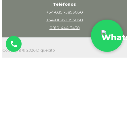
Teléfonos
+54-0351-5893050
+54-011-60093050
0810-444-3438
Copyright © 2026 Diquecito