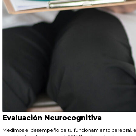
Evaluación Neurocognitiva
Medimos el desempeño de tu funcionamiento cerebral, eval